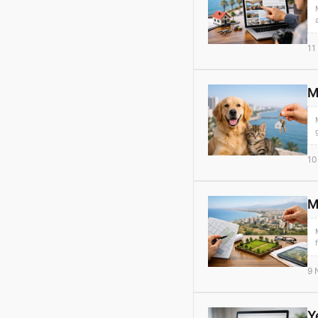
11
M
10
M
9 
Y