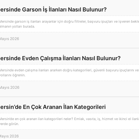
ersinde Garson İş İlanları Nasıl Bulunur?
Mersinde garson iş ilanları arayanlar için doğru filtreler, başvuru ipuçları ve işveren bekle
almanın yolları burada.
Mayıs 2026
ersinde Evden Çalışma İlanları Nasıl Bulunur?
Mersinde evden çalışma ilanları ararken doğru kategorileri, güvenli başvuru ipuçlarını ve 
yollarını öğrenin.
Mayıs 2026
ersin’de En Çok Aranan İlan Kategorileri
Mersin’de en çok aranan ilan kategorileri neler? Emlak, vasıta, iş, hizmet ve ikinci el ilan
yerde görün.
Mayıs 2026