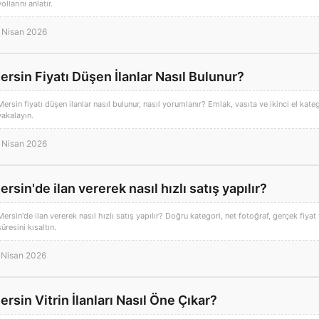
yollarını anlatır.
 Nisan 2026
ersin Fiyatı Düşen İlanlar Nasıl Bulunur?
Mersin fiyatı düşen ilanlar nasıl bulunur, nasıl yorumlanır? Emlak, vasıta ve ikinci el kateg
yakalayın.
 Nisan 2026
ersin'de ilan vererek nasıl hızlı satış yapılır?
Mersin'de ilan vererek nasıl hızlı satış yapılır? Doğru kategori, net fotoğraf, gerçek fiyat
süresini kısaltın.
 Nisan 2026
ersin Vitrin İlanları Nasıl Öne Çıkar?