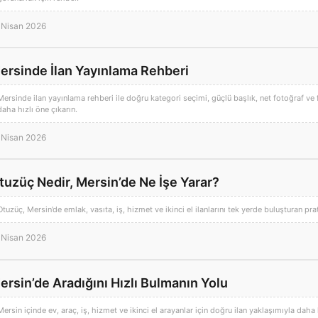
 Nisan 2026
ersinde İlan Yayınlama Rehberi
Mersinde ilan yayınlama rehberi ile doğru kategori seçimi, güçlü başlık, net fotoğraf ve fiy
daha hızlı öne çıkarın.
 Nisan 2026
tuzüç Nedir, Mersin’de Ne İşe Yarar?
Otuzüç, Mersin’de emlak, vasıta, iş, hizmet ve ikinci el ilanlarını tek yerde buluşturan pra
 Nisan 2026
ersin’de Aradığını Hızlı Bulmanın Yolu
Mersin içinde ev, araç, iş, hizmet ve ikinci el arayanlar için doğru ilan yaklaşımıyla daha