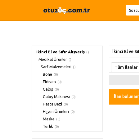
İkinci El ve Sı
İkinci El ve Sıfır Alışveriş
()
Medikal Ürünler
()
Sarf Malzemeleri
Tüm İlanlar
()
Bone
(0)
Eldiven
(0)
Galoş
(0)
İlan bulunam
Galoş Makinesi
(0)
Hasta Bezi
(0)
Hijyen Ürünleri
(0)
Maske
(0)
Terlik
(0)