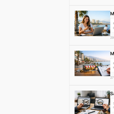
M
29
M
27
S