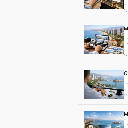
19
M
17
O
15
M