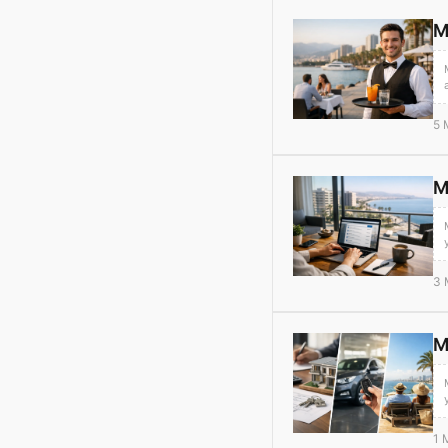
M
5 
M
3 
M
1 