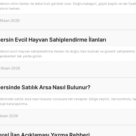
Mersin vitrin ilanları ile daha hızlı görünür olun. Doğru kategori, güçlü başlık ve net fiy
artırın hemen.
 Nisan 2026
ersin Evcil Hayvan Sahiplendirme İlanları
Mersin evcil hayvan sahiplendirme ilanları ile doğru ilanı bulmak ve güvenli sahiplenme
gerekenleri tek yerde görün.
 Nisan 2026
ersinde Satılık Arsa Nasıl Bulunur?
Mersinde satılık arsa nasıl bulunur sorusuna net cevaplar: bölge seçimi, ilan kontrolü, 
fiyat karşılaştırma.
Nisan 2026
erel İlan Açıklaması Yazma Rehberi