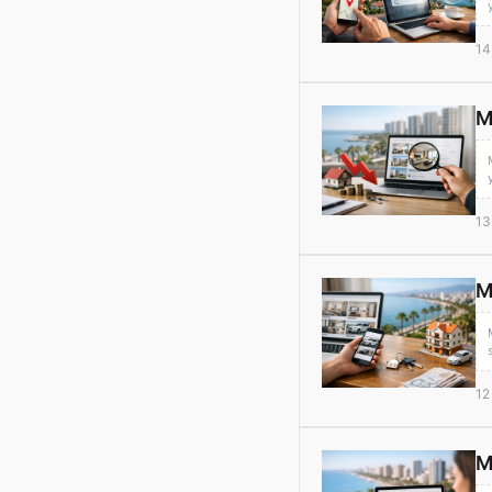
14
M
13
M
12
M