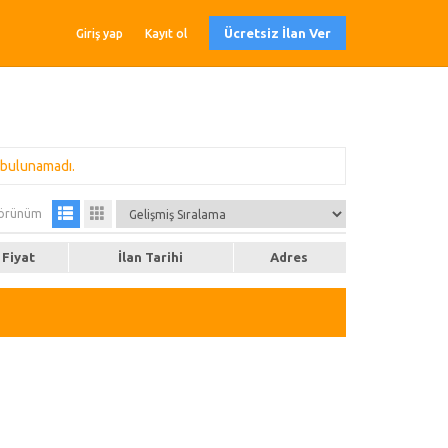
Ücretsiz İlan Ver
Giriş yap
Kayıt ol
 bulunamadı.
örünüm
Fiyat
İlan Tarihi
Adres