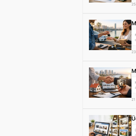
25
M
23
M
21
Ü