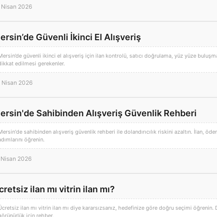
 Nisan 2026
ersin’de Güvenli İkinci El Alışveriş
Mersin’de güvenli ikinci el alışveriş için ilan kontrolü, satıcı doğrulama, yüz yüze bul
dikkat edilmesi gerekenler.
 Nisan 2026
ersin'de Sahibinden Alışveriş Güvenlik Rehberi
Mersin'de sahibinden alışveriş güvenlik rehberi ile dolandırıcılık riskini azaltın. İlan, öd
adımlarını öğrenin.
 Nisan 2026
cretsiz ilan mı vitrin ilan mı?
Ücretsiz ilan mı vitrin ilan mı diye kararsızsanız, hedefinize göre doğru seçimi öğrenin.
görünürlük için rehber.