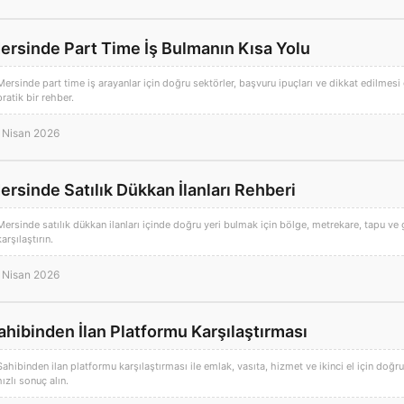
ersinde Part Time İş Bulmanın Kısa Yolu
Mersinde part time iş arayanlar için doğru sektörler, başvuru ipuçları ve dikkat edilmesi g
pratik bir rehber.
 Nisan 2026
ersinde Satılık Dükkan İlanları Rehberi
Mersinde satılık dükkan ilanları içinde doğru yeri bulmak için bölge, metrekare, tapu ve ge
karşılaştırın.
 Nisan 2026
ahibinden İlan Platformu Karşılaştırması
Sahibinden ilan platformu karşılaştırması ile emlak, vasıta, hizmet ve ikinci el için doğru
hızlı sonuç alın.